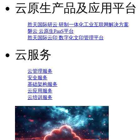
云原生产品及应用平台
胜天国际研云 研制一体化工业互联网解决方案
磐云 云原生PaaS平台
胜天国际云印 数字化文印管理平台
云服务
云管理服务
安全服务
基础架构服务
云应用服务
云培训服务