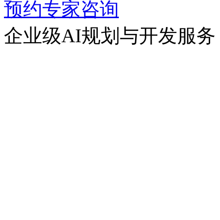
预约专家咨询
企业级AI规划与开发服务