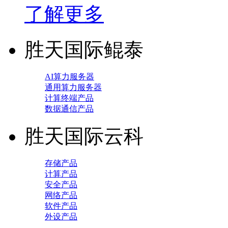
了解更多
胜天国际鲲泰
AI算力服务器
通用算力服务器
计算终端产品
数据通信产品
胜天国际云科
存储产品
计算产品
安全产品
网络产品
软件产品
外设产品