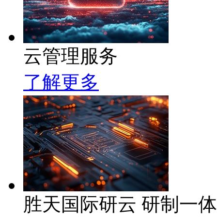
云管理服务
了解更多
胜天国际研云 研制一