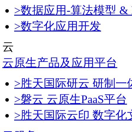
>数据应用-算法模型 & 
>数字化应用开发
云
云原生产品及应用平台
>胜天国际研云 研制
>磐云 云原生PaaS平台
>胜天国际云印 数字化