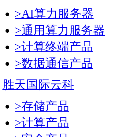
>AI算力服务器
>通用算力服务器
>计算终端产品
>数据通信产品
胜天国际云科
>存储产品
>计算产品