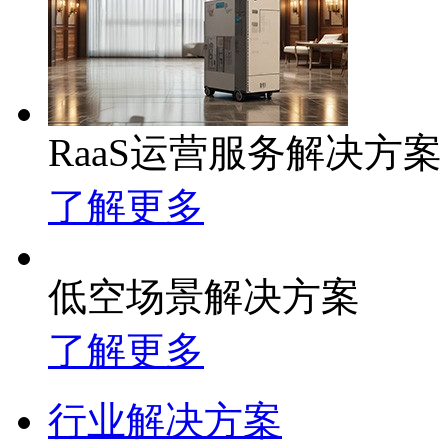
RaaS运营服务解决方案
了解更多
低空场景解决方案
了解更多
行业解决方案