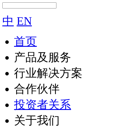
中
EN
首页
产品及服务
行业解决方案
合作伙伴
投资者关系
关于我们