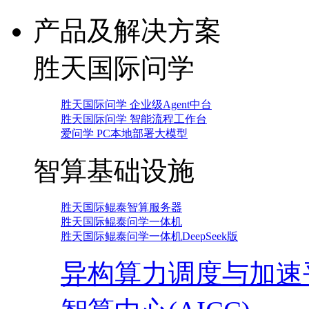
产品及解决方案
胜天国际问学
胜天国际问学 企业级Agent中台
胜天国际问学 智能流程工作台
爱问学 PC本地部署大模型
智算基础设施
胜天国际鲲泰智算服务器
胜天国际鲲泰问学一体机
胜天国际鲲泰问学一体机DeepSeek版
异构算力调度与加速