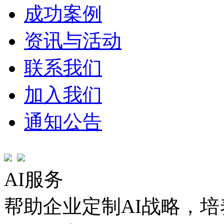
成功案例
资讯与活动
联系我们
加入我们
通知公告
AI服务
帮助企业定制AI战略，培养