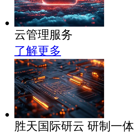
云管理服务
了解更多
胜天国际研云 研制一