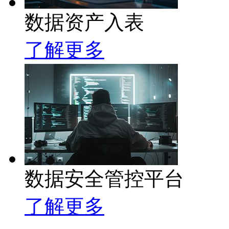
数据资产入表
了解更多
数据安全管控平台
了解更多