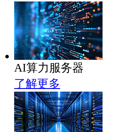
AI算力服务器
了解更多