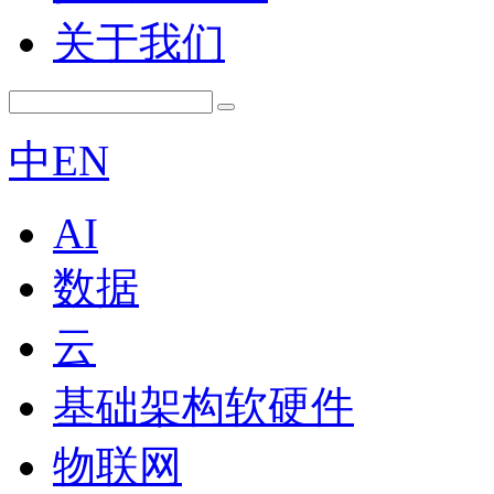
关于我们
中
EN
AI
数据
云
基础架构软硬件
物联网