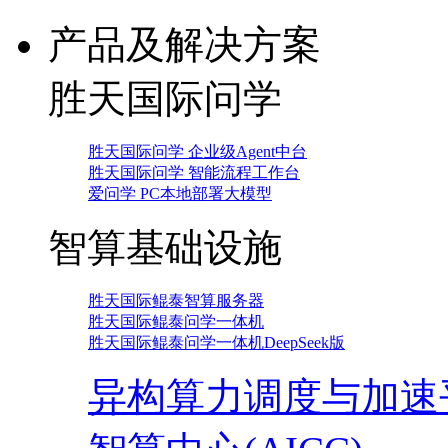
产品及解决方案
胜天国际问学
胜天国际问学 企业级Agent中台
胜天国际问学 智能流程工作台
爱问学 PC本地部署大模型
智算基础设施
胜天国际鲲泰智算服务器
胜天国际鲲泰问学一体机
胜天国际鲲泰问学一体机DeepSeek版
异构算力调度与加速