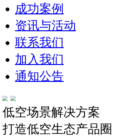
成功案例
资讯与活动
联系我们
加入我们
通知公告
低空场景解决方案
打造低空生态产品圈