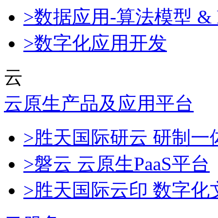
>数据应用-算法模型 & 
>数字化应用开发
云
云原生产品及应用平台
>胜天国际研云 研制
>磐云 云原生PaaS平台
>胜天国际云印 数字化