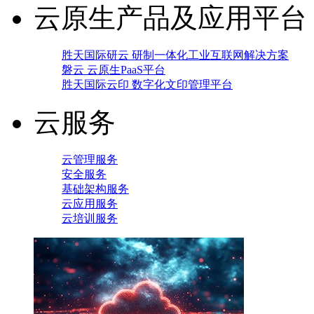
云原生产品及应用平台
胜天国际研云 研制一体化工业互联网解决方案
磐云 云原生PaaS平台
胜天国际云印 数字化文印管理平台
云服务
云管理服务
安全服务
基础架构服务
云应用服务
云培训服务