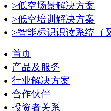
>低空场景解决方案
>低空培训解决方案
>智能标识识读系统（
首页
产品及服务
行业解决方案
合作伙伴
投资者关系