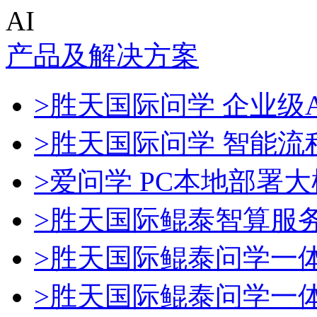
AI
产品及解决方案
>胜天国际问学 企业级A
>胜天国际问学 智能流
>爱问学 PC本地部署
>胜天国际鲲泰智算服
>胜天国际鲲泰问学一
>胜天国际鲲泰问学一体机